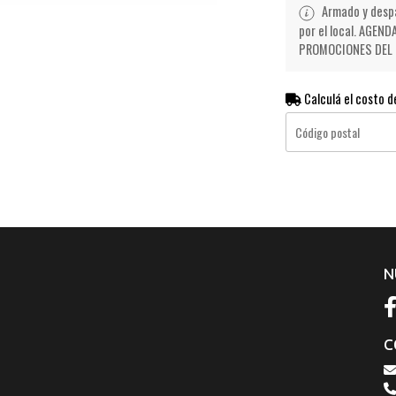
Armado y despa
por el local. AGE
PROMOCIONES DEL D
Calculá el costo d
N
C