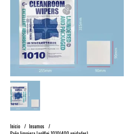
Inicio
Insumos
Paño limpieza LuoWei 1010(400 unidades)