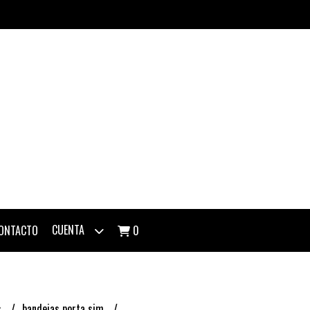
CUENTA
ONTACTO
0
s
bandejas porta sim