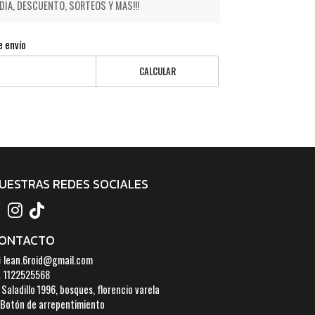
IA, DESCUENTO, SORTEOS Y MAS!!!
e envío
CALCULAR
UESTRAS REDES SOCIALES
ONTACTO
lean.6roid@gmail.com
1122525568
Saladillo 1996, bosques, florencio varela
Botón de arrepentimiento