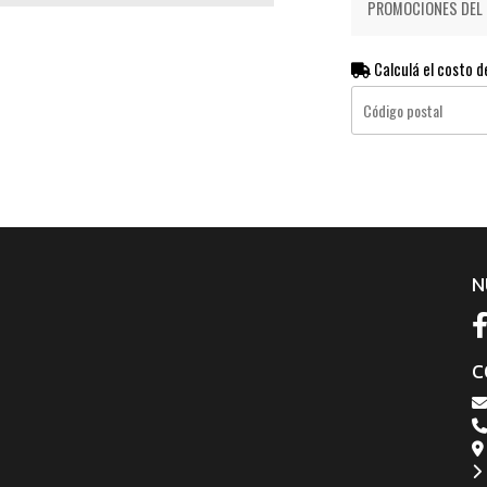
PROMOCIONES DEL D
Calculá el costo d
N
C