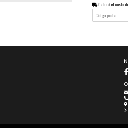
Calculá el costo d
N
C