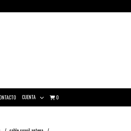
CUENTA
ONTACTO
0
s
cable coaxil antena