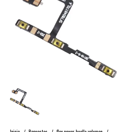
Inicio
Repuestos
flex power huella volumen