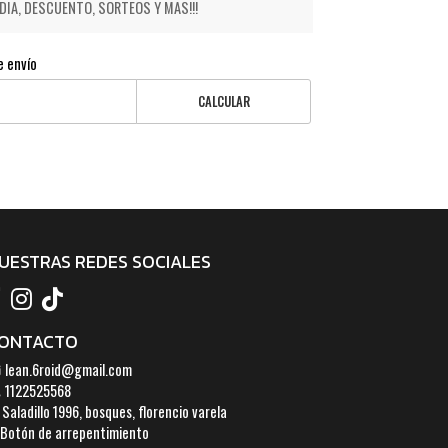
IA, DESCUENTO, SORTEOS Y MAS!!!
e envío
CALCULAR
UESTRAS REDES SOCIALES
ONTACTO
lean.6roid@gmail.com
1122525568
Saladillo 1996, bosques, florencio varela
Botón de arrepentimiento