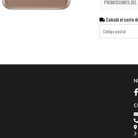
PROMOCIONES DEL D
Calculá el costo d
N
C